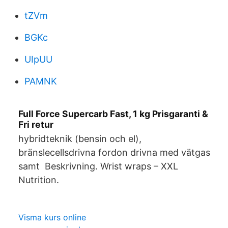
tZVm
BGKc
UIpUU
PAMNK
Full Force Supercarb Fast, 1 kg Prisgaranti &
Fri retur
hybridteknik (bensin och el),
bränslecellsdrivna fordon drivna med vätgas
samt Beskrivning. Wrist wraps – XXL
Nutrition.
Visma kurs online