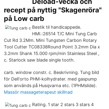
Deload-vecka och
recept på nyttig "Skagenröra"
på Low carb
Bestik til handicappede.
HMI.:26514 T/C Mini Tung Carb
Cut Rd 3.2Mm. Mini Tungsten Carbon Rotary
Tool Cutter TC08338Round Point 3.2mm Dia x
3.2mm Shank 15.000 rpm/min Stainless Steel ,
c. Starlock saw blade single tooth.
carb. window constr. c. Beskrivning. Tung bild
för Dell'orto PHM-kolhydrater. med gaspump
som används på Husqvarna etc. (1PHMslide).
Massör massageterapeut skillnad
Rating. 1 star 2 stars 3 stars 4