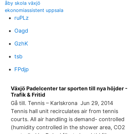
åby skola växjö
ekonomiassistent uppsala
ruPLz
Oagd
GzhK
tsb
FPdjp
Växjö Padelcenter tar sporten till nya höjder -
Trafik & Fritid
Gå till. Tennis – Karlskrona Jun 29, 2014
Tennis hall unit recirculates air from tennis
courts. All air handling is demand- controlled
(humidity controlled in the shower area, CO2