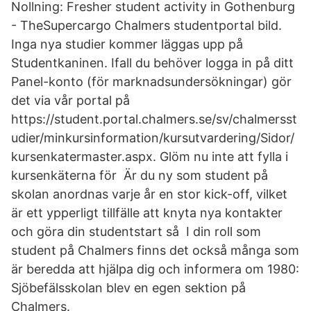
Nollning: Fresher student activity in Gothenburg
- TheSupercargo Chalmers studentportal bild.
Inga nya studier kommer läggas upp på
Studentkaninen. Ifall du behöver logga in på ditt
Panel-konto (för marknadsundersökningar) gör
det via vår portal på
https://student.portal.chalmers.se/sv/chalmersst
udier/minkursinformation/kursutvardering/Sidor/
kursenkatermaster.aspx. Glöm nu inte att fylla i
kursenkäterna för Är du ny som student på
skolan anordnas varje år en stor kick-off, vilket
är ett ypperligt tillfälle att knyta nya kontakter
och göra din studentstart så I din roll som
student på Chalmers finns det också många som
är beredda att hjälpa dig och informera om 1980:
Sjöbefälsskolan blev en egen sektion på
Chalmers.